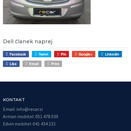
Deli članek naprej
Facebook
Tweet
Pin
Google+
LinkedIn
Like
Email
Print
KONTAKT
Email:
info@recar.si
Arman mobitel: 051 478 039
Edvin mobitel: 041 434 232