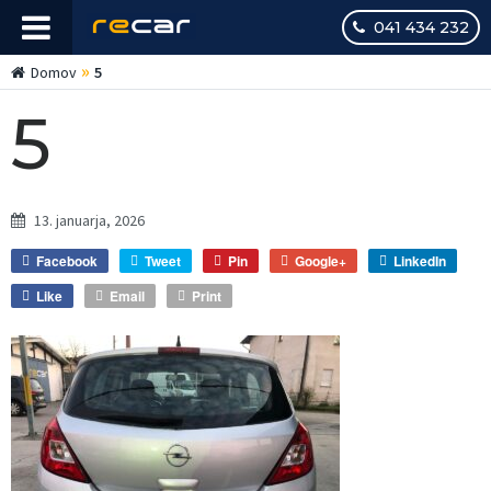
041 434 232
»
Domov
5
5
13. januarja, 2026
Facebook
Tweet
Pin
Google+
LinkedIn
Like
Email
Print