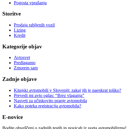
Pogosta vprašanja
Storitve
Prodaja rabljenih vozil
Lizing
Kredit
Kategorije objav
Avtosvet
Predlagamo
Zmorem sam
Zadnje objave
Kitajski avtomobili v Sloveniji: zakaj jih je naenkrat toliko?
Prevedi mi avto oglas: “Brez vlaganja”
Nasveti za učinkovito pranje avtomobila
Kako poteka registracija avtomobila?
E-novice
Bodite obveščeni o zadnjih testih in novicah iz sveta avtomobilizma!