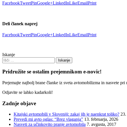
Facebook
Tweet
Pin
Google+
LinkedIn
Like
Email
Print
Deli članek naprej
Facebook
Tweet
Pin
Google+
LinkedIn
Like
Email
Print
Iskanje
Pridružite se ostalim prejemnikom e-novic!
Prejemajte najbolj brane članke iz sveta avtomobilizma in nasvete pri
Odjavite se lahko kadarkoli!
Zadnje objave
Kitajski avtomobili v Sloveniji: zakaj jih je naenkrat toliko?
23.
Prevedi mi avto oglas: “Brez vlaganja”
13. februarja, 2026
Nasveti za učinkovito pranje avtomobila
7. avgusta, 2017