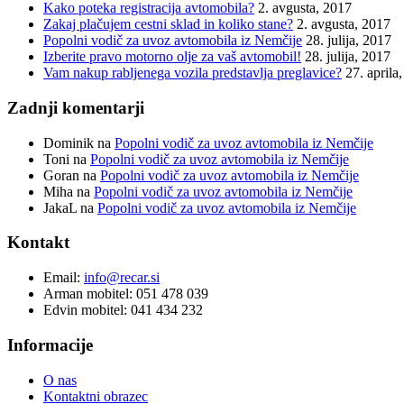
Kako poteka registracija avtomobila?
2. avgusta, 2017
Zakaj plačujem cestni sklad in koliko stane?
2. avgusta, 2017
Popolni vodič za uvoz avtomobila iz Nemčije
28. julija, 2017
Izberite pravo motorno olje za vaš avtomobil!
28. julija, 2017
Vam nakup rabljenega vozila predstavlja preglavice?
27. aprila
Zadnji komentarji
Dominik
na
Popolni vodič za uvoz avtomobila iz Nemčije
Toni
na
Popolni vodič za uvoz avtomobila iz Nemčije
Goran
na
Popolni vodič za uvoz avtomobila iz Nemčije
Miha
na
Popolni vodič za uvoz avtomobila iz Nemčije
JakaL
na
Popolni vodič za uvoz avtomobila iz Nemčije
Kontakt
Email:
info@recar.si
Arman mobitel: 051 478 039
Edvin mobitel: 041 434 232
Informacije
O nas
Kontaktni obrazec