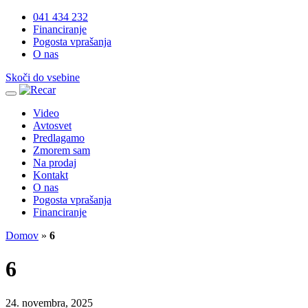
041 434 232
Financiranje
Pogosta vprašanja
O nas
Skoči do vsebine
Video
Avtosvet
Predlagamo
Zmorem sam
Na prodaj
Kontakt
O nas
Pogosta vprašanja
Financiranje
Domov
»
6
6
24. novembra, 2025