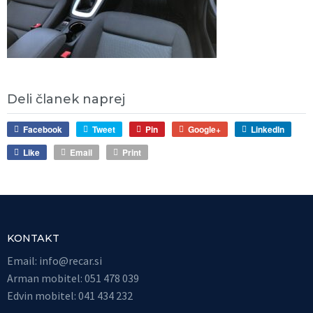
Deli članek naprej
Facebook
Tweet
Pin
Google+
LinkedIn
Like
Email
Print
KONTAKT
Email:
info@recar.si
Arman mobitel: 051 478 039
Edvin mobitel: 041 434 232