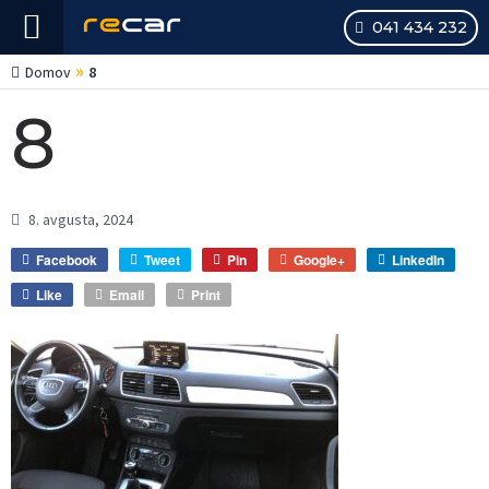
041 434 232
»
Domov
8
8
8. avgusta, 2024
Facebook
Tweet
Pin
Google+
LinkedIn
Like
Email
Print