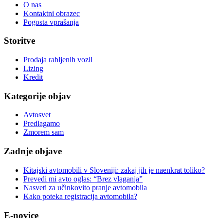
O nas
Kontaktni obrazec
Pogosta vprašanja
Storitve
Prodaja rabljenih vozil
Lizing
Kredit
Kategorije objav
Avtosvet
Predlagamo
Zmorem sam
Zadnje objave
Kitajski avtomobili v Sloveniji: zakaj jih je naenkrat toliko?
Prevedi mi avto oglas: “Brez vlaganja”
Nasveti za učinkovito pranje avtomobila
Kako poteka registracija avtomobila?
E-novice