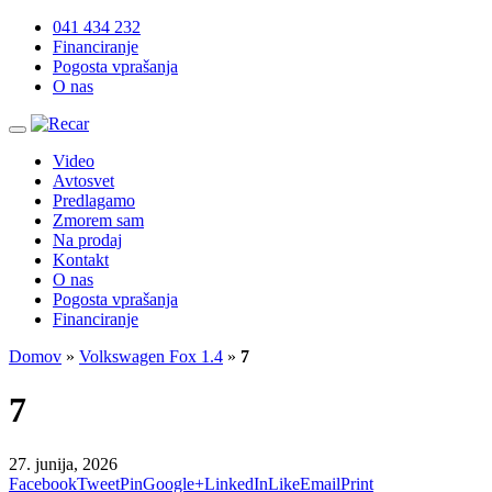
041 434 232
Financiranje
Pogosta vprašanja
O nas
Skoči
do
Video
vsebine
Avtosvet
Predlagamo
Zmorem sam
Na prodaj
Kontakt
O nas
Pogosta vprašanja
Financiranje
Domov
»
Volkswagen Fox 1.4
»
7
7
27. junija, 2026
Facebook
Tweet
Pin
Google+
LinkedIn
Like
Email
Print