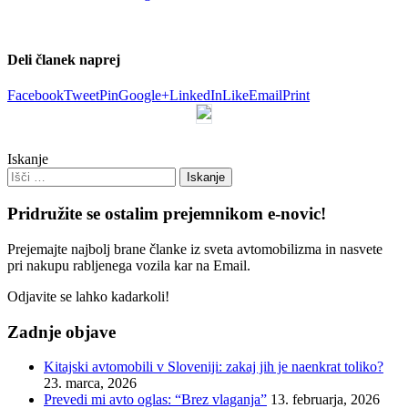
Deli članek naprej
Facebook
Tweet
Pin
Google+
LinkedIn
Like
Email
Print
Iskanje
Pridružite se ostalim prejemnikom e-novic!
Prejemajte najbolj brane članke iz sveta avtomobilizma in nasvete
pri nakupu rabljenega vozila kar na Email.
Odjavite se lahko kadarkoli!
Zadnje objave
Kitajski avtomobili v Sloveniji: zakaj jih je naenkrat toliko?
23. marca, 2026
Prevedi mi avto oglas: “Brez vlaganja”
13. februarja, 2026