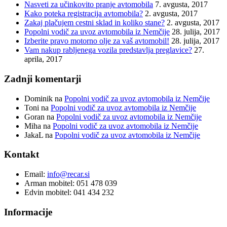
Nasveti za učinkovito pranje avtomobila
7. avgusta, 2017
Kako poteka registracija avtomobila?
2. avgusta, 2017
Zakaj plačujem cestni sklad in koliko stane?
2. avgusta, 2017
Popolni vodič za uvoz avtomobila iz Nemčije
28. julija, 2017
Izberite pravo motorno olje za vaš avtomobil!
28. julija, 2017
Vam nakup rabljenega vozila predstavlja preglavice?
27.
aprila, 2017
Zadnji komentarji
Dominik
na
Popolni vodič za uvoz avtomobila iz Nemčije
Toni
na
Popolni vodič za uvoz avtomobila iz Nemčije
Goran
na
Popolni vodič za uvoz avtomobila iz Nemčije
Miha
na
Popolni vodič za uvoz avtomobila iz Nemčije
JakaL
na
Popolni vodič za uvoz avtomobila iz Nemčije
Kontakt
Email:
info@recar.si
Arman mobitel: 051 478 039
Edvin mobitel: 041 434 232
Informacije