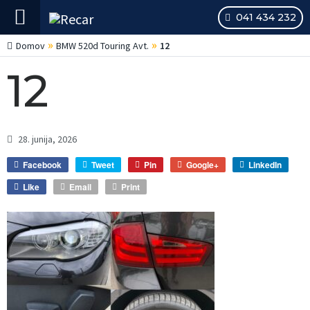
041 434 232
»
»
Domov
BMW 520d Touring Avt.
12
12
28. junija, 2026
Facebook
Tweet
Pin
Google+
LinkedIn
Like
Email
Print