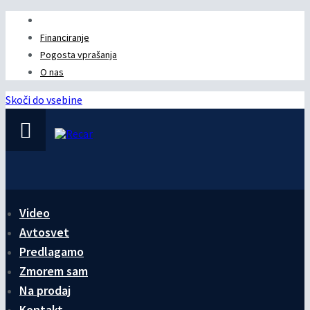
041 434 232
Financiranje
Pogosta vprašanja
O nas
Skoči do vsebine
Video
Avtosvet
Predlagamo
Zmorem sam
Na prodaj
Kontakt