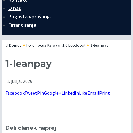
O nas
Pogosta vprašanja
Financiranje
»
»
Domov
Ford Focus Karavan 1.0 EcoBoost
1-leanpay
1-leanpay
1. julija, 2026
Facebook
Tweet
Pin
Google+
LinkedIn
Like
Email
Print
Deli članek naprej