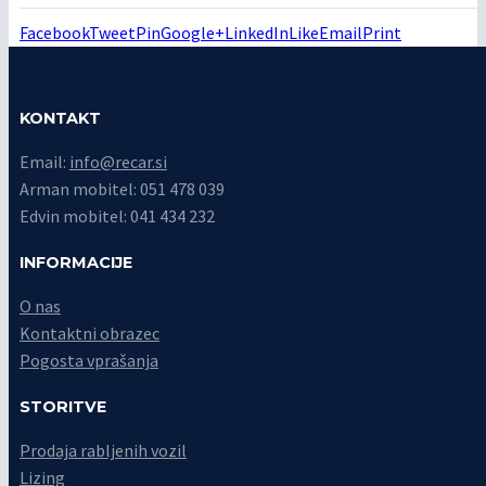
Facebook
Tweet
Pin
Google+
LinkedIn
Like
Email
Print
KONTAKT
Email:
info@recar.si
Arman mobitel: 051 478 039
Edvin mobitel: 041 434 232
INFORMACIJE
O nas
Kontaktni obrazec
Pogosta vprašanja
STORITVE
Prodaja rabljenih vozil
Lizing