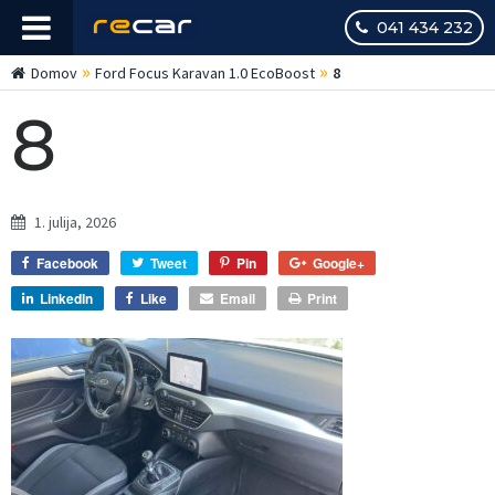
041 434 232
»
»
Domov
Ford Focus Karavan 1.0 EcoBoost
8
8
1. julija, 2026
Facebook
Tweet
Pin
Google+
LinkedIn
Like
Email
Print