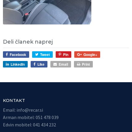
Deli članek naprej
Facebook
Tweet
Pin
Google+
LinkedIn
Like
Email
Print
KONTAKT
Email:
info@recar.si
Arman mobitel: 051 478 039
Edvin mobitel: 041 434 232