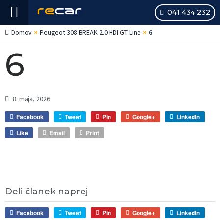
041 434 232
»
»
Domov
Peugeot 308 BREAK 2.0 HDI GT-Line
6
6
8. maja, 2026
Facebook
Tweet
Pin
Google+
LinkedIn
Like
Email
Print
Deli članek naprej
Facebook
Tweet
Pin
Google+
LinkedIn