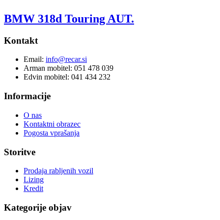
BMW 318d Touring AUT.
Kontakt
Email:
info@recar.si
Arman mobitel: 051 478 039
Edvin mobitel: 041 434 232
Informacije
O nas
Kontaktni obrazec
Pogosta vprašanja
Storitve
Prodaja rabljenih vozil
Lizing
Kredit
Kategorije objav