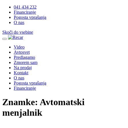
041 434 232
Financiranje
Pogosta vprašanja
O nas
Skoči do vsebine
Video
Avtosvet
Predlagamo
Zmorem sam
Na prodaj
Kontakt
O nas
Pogosta vprašanja
Financiranje
Znamke:
Avtomatski
menjalnik