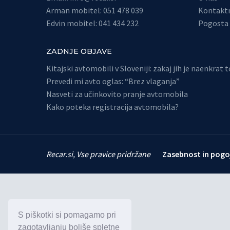
Arman mobitel: 051 478 039
Kontaktn
Edvin mobitel: 041 434 232
Pogosta 
ZADNJE OBJAVE
Kitajski avtomobili v Sloveniji: zakaj jih je naenkrat 
Prevedi mi avto oglas: “Brez vlaganja”
Nasveti za učinkovito pranje avtomobila
Kako poteka registracija avtomobila?
Recar.si, Vse pravice pridržane
Zasebnost in pogo
S piškotki si pomagamo pri
zagotavljanju boljše spletne