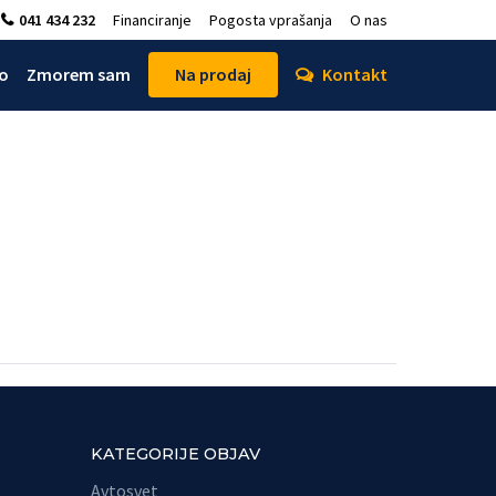
041 434 232
Financiranje
Pogosta vprašanja
O nas
o
Zmorem sam
Na prodaj
Kontakt
KATEGORIJE OBJAV
Avtosvet