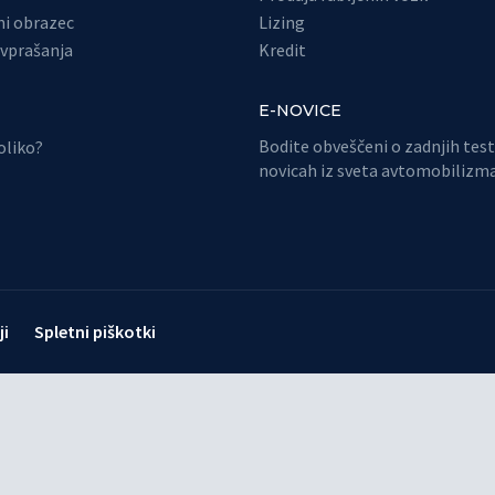
i obrazec
Lizing
vprašanja
Kredit
E-NOVICE
Bodite obveščeni o zadnjih test
toliko?
novicah iz sveta avtomobilizma
ji
Spletni piškotki