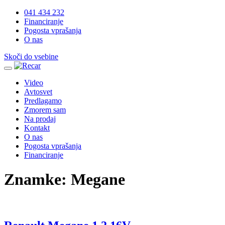
041 434 232
Financiranje
Pogosta vprašanja
O nas
Skoči do vsebine
Video
Avtosvet
Predlagamo
Zmorem sam
Na prodaj
Kontakt
O nas
Pogosta vprašanja
Financiranje
Znamke:
Megane