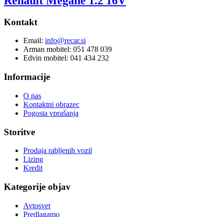
Renault Megane 1.2 16V
Kontakt
Email:
info@recar.si
Arman mobitel: 051 478 039
Edvin mobitel: 041 434 232
Informacije
O nas
Kontaktni obrazec
Pogosta vprašanja
Storitve
Prodaja rabljenih vozil
Lizing
Kredit
Kategorije objav
Avtosvet
Predlagamo