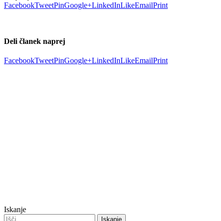
Facebook
Tweet
Pin
Google+
LinkedIn
Like
Email
Print
Deli članek naprej
Facebook
Tweet
Pin
Google+
LinkedIn
Like
Email
Print
Iskanje