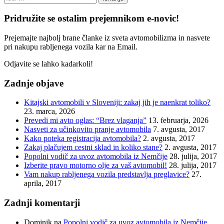
Pridružite se ostalim prejemnikom e-novic!
Prejemajte najbolj brane članke iz sveta avtomobilizma in nasvete
pri nakupu rabljenega vozila kar na Email.
Odjavite se lahko kadarkoli!
Zadnje objave
Kitajski avtomobili v Sloveniji: zakaj jih je naenkrat toliko?
23. marca, 2026
Prevedi mi avto oglas: “Brez vlaganja”
13. februarja, 2026
Nasveti za učinkovito pranje avtomobila
7. avgusta, 2017
Kako poteka registracija avtomobila?
2. avgusta, 2017
Zakaj plačujem cestni sklad in koliko stane?
2. avgusta, 2017
Popolni vodič za uvoz avtomobila iz Nemčije
28. julija, 2017
Izberite pravo motorno olje za vaš avtomobil!
28. julija, 2017
Vam nakup rabljenega vozila predstavlja preglavice?
27.
aprila, 2017
Zadnji komentarji
Dominik
na
Popolni vodič za uvoz avtomobila iz Nemčije