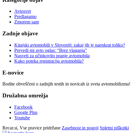
Avtosvet
Predlagamo
Zmorem sam
Zadnje objave
Kitajski avtomobili v Sloveniji: zakaj jih je naenkrat toliko?
Prevedi mi avto oglas: “Brez vlaganja”
Nasveti za učinkovito pranje avtomobila
Kako poteka registracija avtomobila?
E-novice
Bodite obveščeni o zadnjih testih in novicah iz sveta avtomobilizma!
Družabna omrežja
Facebook
Google Plus
Youtube
Recar.si, Vse pravice pridržane
Zasebnost in pogoji
Spletni piškotki