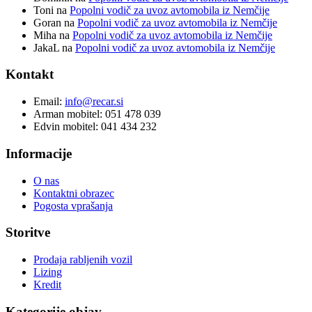
Toni
na
Popolni vodič za uvoz avtomobila iz Nemčije
Goran
na
Popolni vodič za uvoz avtomobila iz Nemčije
Miha
na
Popolni vodič za uvoz avtomobila iz Nemčije
JakaL
na
Popolni vodič za uvoz avtomobila iz Nemčije
Kontakt
Email:
info@recar.si
Arman mobitel: 051 478 039
Edvin mobitel: 041 434 232
Informacije
O nas
Kontaktni obrazec
Pogosta vprašanja
Storitve
Prodaja rabljenih vozil
Lizing
Kredit
Kategorije objav