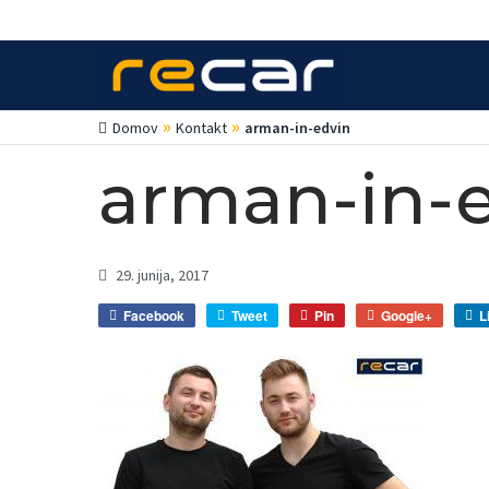
»
»
Domov
Kontakt
arman-in-edvin
arman-in-
29. junija, 2017
Facebook
Tweet
Pin
Google+
L