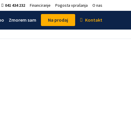
041 434 232
Financiranje
Pogosta vprašanja
O nas
mo
Zmorem sam
Na prodaj
Kontakt