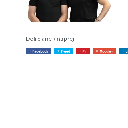
Deli članek naprej
Facebook
Tweet
Pin
Google+
L