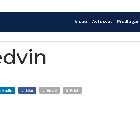
Video
Avtosvet
Predlaga
edvin
inkedIn
Like
Email
Print